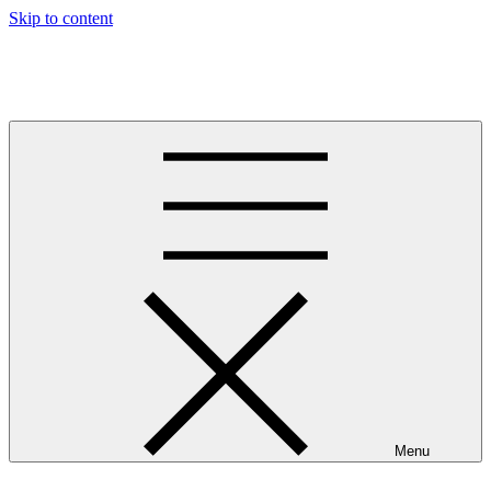
Skip to content
The greatness of running
Oplevelser i løbeskoene
Menu