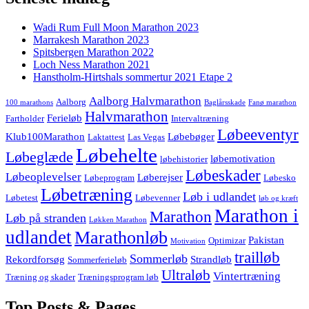
Wadi Rum Full Moon Marathon 2023
Marrakesh Marathon 2023
Spitsbergen Marathon 2022
Loch Ness Marathon 2021
Hanstholm-Hirtshals sommertur 2021 Etape 2
Aalborg Halvmarathon
Aalborg
100 marathons
Baglårsskade
Fanø marathon
Halvmarathon
Ferieløb
Fartholder
Intervaltræning
Løbeeventyr
Klub100Marathon
Løbebøger
Laktattest
Las Vegas
Løbehelte
Løbeglæde
løbemotivation
løbehistorier
Løbeskader
Løbeoplevelser
Løberejser
Løbeprogram
Løbesko
Løbetræning
Løb i udlandet
Løbetest
Løbevenner
løb og kræft
Marathon i
Marathon
Løb på stranden
Løkken Marathon
udlandet
Marathonløb
Pakistan
Optimizar
Motivation
trailløb
Sommerløb
Rekordforsøg
Strandløb
Sommerferieløb
Ultraløb
Vintertræning
Træning og skader
Træningsprogram løb
Top Posts & Pages