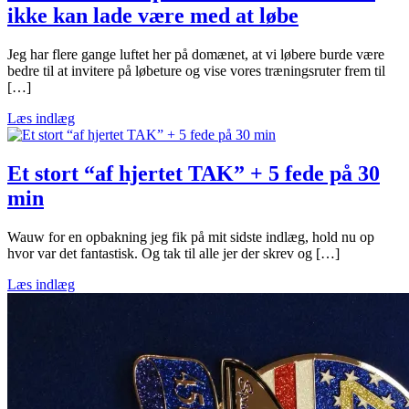
ikke kan lade være med at løbe
Jeg har flere gange luftet her på domænet, at vi løbere burde være
bedre til at invitere på løbeture og vise vores træningsruter frem til
[…]
Læs indlæg
Et stort “af hjertet TAK” + 5 fede på 30
min
Wauw for en opbakning jeg fik på mit sidste indlæg, hold nu op
hvor var det fantastisk. Og tak til alle jer der skrev og […]
Læs indlæg