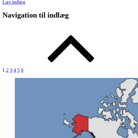
Læs indlæg
Navigation til indlæg
1
2
3
4
5
6