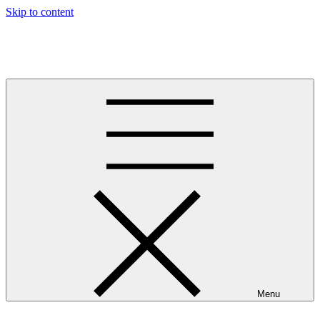
Skip to content
The greatness of running
Oplevelser i løbeskoene
Menu