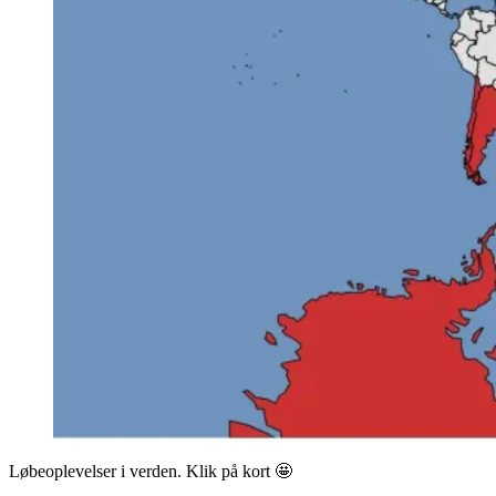
Løbeoplevelser i verden. Klik på kort 🤩