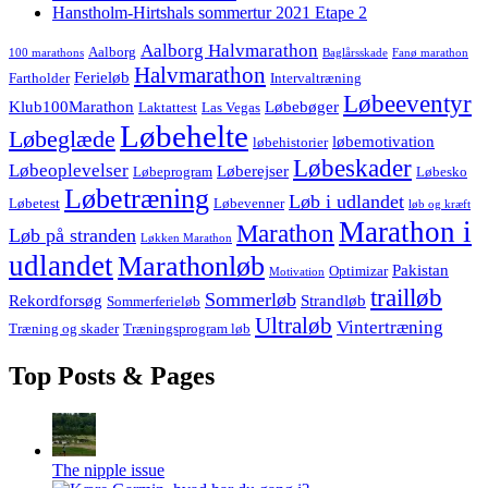
Hanstholm-Hirtshals sommertur 2021 Etape 2
Aalborg Halvmarathon
Aalborg
100 marathons
Baglårsskade
Fanø marathon
Halvmarathon
Ferieløb
Fartholder
Intervaltræning
Løbeeventyr
Klub100Marathon
Løbebøger
Laktattest
Las Vegas
Løbehelte
Løbeglæde
løbemotivation
løbehistorier
Løbeskader
Løbeoplevelser
Løberejser
Løbeprogram
Løbesko
Løbetræning
Løb i udlandet
Løbetest
Løbevenner
løb og kræft
Marathon i
Marathon
Løb på stranden
Løkken Marathon
udlandet
Marathonløb
Pakistan
Optimizar
Motivation
trailløb
Sommerløb
Rekordforsøg
Strandløb
Sommerferieløb
Ultraløb
Vintertræning
Træning og skader
Træningsprogram løb
Top Posts & Pages
The nipple issue